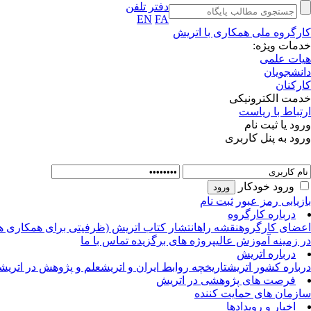
دفتر تلفن
EN
FA
کارگروه ملی همکاری با اتریش
خدمات ویژه:
هیات علمی
دانشجویان
کارکنان
خدمت الکترونیکی
ارتباط با ریاست
ورود یا ثبت نام
ورود به پنل کاربری
ورود خودکار
بازیابی رمز عبور
ثبت نام
درباره کارگروه
اعضای کارگروه
نقشه راه
انتشار کتاب اتریش (ظرفیتی برای همکاری ه
در زمینه آموزش عالی
پروژه های برگزیده
تماس با ما
درباره اتریش
درباره کشور اتریش
تاریخچه روابط ایران و اتریش
علم و پژوهش در اتریش
فرصت های پژوهشی در اتریش
سازمان های حمایت کننده
اخبار و رویدادها