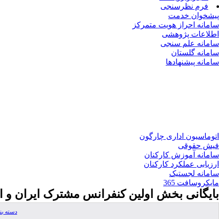
فرم نظرسنجی
پیشخوان خدمت
سامانه احراز هویت متمرکز
اطلاعات پژوهشی
سامانه علم سنجی
سامانه گلستان
سامانه پیشنهادها
اتوماسیون اداری چارگون
فیش حقوقی
سامانه آموزش کارکنان
ارزیابی عملکرد کارکنان
سامانه لجستیک
مایکروسافت 365
بایگانی بخش
اولین کنفرانس مشترک ایران و ا
دسته ب