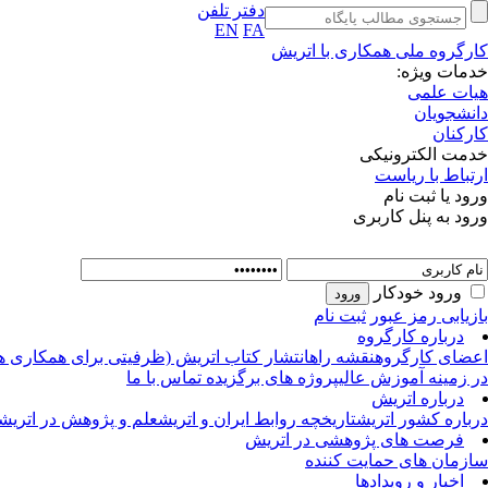
دفتر تلفن
EN
FA
کارگروه ملی همکاری با اتریش
خدمات ویژه:
هیات علمی
دانشجویان
کارکنان
خدمت الکترونیکی
ارتباط با ریاست
ورود یا ثبت نام
ورود به پنل کاربری
ورود خودکار
بازیابی رمز عبور
ثبت نام
درباره کارگروه
اعضای کارگروه
نقشه راه
انتشار کتاب اتریش (ظرفیتی برای همکاری ه
در زمینه آموزش عالی
پروژه های برگزیده
تماس با ما
درباره اتریش
درباره کشور اتریش
تاریخچه روابط ایران و اتریش
علم و پژوهش در اتریش
فرصت های پژوهشی در اتریش
سازمان های حمایت کننده
اخبار و رویدادها