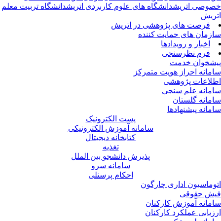
وصی اتریش
دانشگاه های علوم کاربردی اتریش
دانشگاه تربیت معلم
ریش
فرصت های پژوهشی در اتریش
زمان های حمایت کننده
اخبار و رویدادها
فرم نظرسنجی
شخوان خدمت
مانه احراز هویت متمرکز
لاعات پژوهشی
مانه علم سنجی
مانه گلستان
مانه پیشنهادها
پست الکترونیک
سامانه آموزش الکترونیکی
کتابخانه دیجیتال
تغذیه
پذیرش دانشجو بین الملل
سامانه سرو
احکام پرسنلی
وماسیون اداری چارگون
ش حقوقی
مانه آموزش کارکنان
زیابی عملکرد کارکنان