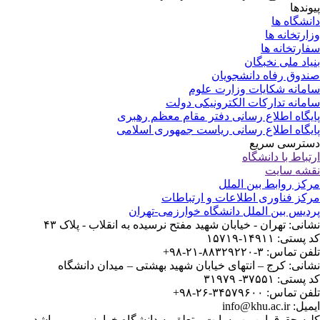
وندها
نشگاه ها
ارتخانه ها
ارتخانه ها
یاد ملی نخبگان
دوق رفاه دانشجویان
مانه شکایات وزارت علوم
مانه تدارکات الکترونیکی دولت
یگاه اطلاع رسانی دفتر مقام معظم رهبری
یگاه اطلاع رسانی ریاست جمهوری اسلامی
ترسی سریع
تباط با دانشگاه
شه سایت
کز روابط بین الملل
کز فناوری اطلاعات و ارتباطات
دیس بین الملل دانشگاه خوارزمی-تهران
انی: تهران - خیابان شهید مفتح نرسیده به انقلاب - پلاک ۴۳
ستی: ۱۴۹۱۱-۱۵۷۱۹
 تماس: ۳-۸۸۳۲۹۲۲۰-۲۱-۹۸+
انی: کرج – انتهای خیابان شهید بهشتی – میدان دانشگاه
ستی: ۳۷۵۵۱- ۳۱۹۷۹
 تماس: ۳۴۵۷۹۶۰۰-۲۶-۹۸+
: info@khu.ac.ir
یه حقوق این وب سایت متعلق به دانشگاه خوارزمی می باشد.