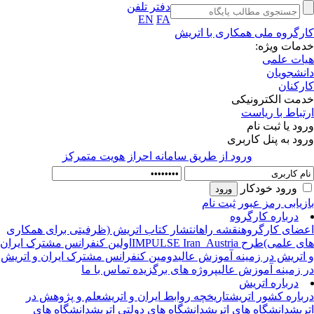
دفتر تلفن
EN
FA
رگروه ملی همکاری با اتریش
مات ویژه:
ات علمی
نشجویان
رکنان
مت الکترونیکی
تباط با ریاست
ود یا ثبت نام
ود به پنل کاربری
ورود از طريق سامانه احراز هويت متمركز
ورود خودکار
زیابی رمز عبور
ثبت نام
درباره کارگروه
ضای کارگروه
نقشه راه
انتشار کتاب اتریش (ظرفیتی برای همکاری
ی علمی)
طرح IMPULSE Iran_Austria
اولین کنفرانس مشترک ایران
اتریش در زمینه آموزش عالی
دومین کنفرانس مشترک ایران و اتریش
 زمینه آموزش عالی
پروژه های برگزیده
تماس با ما
درباره اتریش
باره کشور اتریش
تاریخچه روابط ایران و اتریش
علم و پژوهش در
ریش
دانشگاه های اتریش
دانشگاه های دولتی اتریش
دانشگاه های