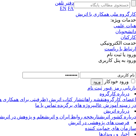
دفتر تلفن
EN
FA
کارگروه ملی همکاری با اتریش
خدمات ویژه:
هیات علمی
دانشجویان
کارکنان
خدمت الکترونیکی
ارتباط با ریاست
ورود یا ثبت نام
ورود به پنل کاربری
ورود خودکار
بازیابی رمز عبور
ثبت نام
درباره کارگروه
اعضای کارگروه
نقشه راه
انتشار کتاب اتریش (ظرفیتی برای همکاری ه
در زمینه آموزش عالی
پروژه های برگزیده
تماس با ما
درباره اتریش
درباره کشور اتریش
تاریخچه روابط ایران و اتریش
علم و پژوهش در اتریش
فرصت های پژوهشی در اتریش
سازمان های حمایت کننده
اخبار و رویدادها