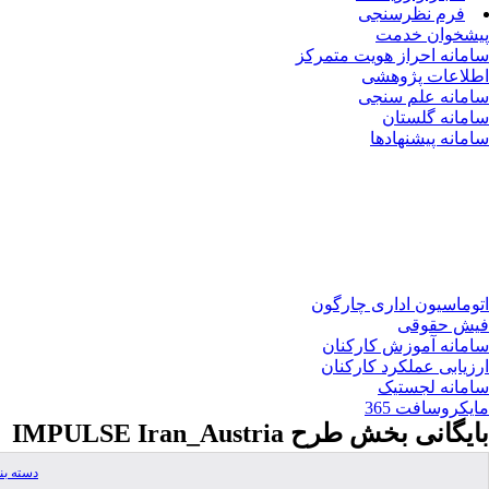
فرم نظرسنجی
پیشخوان خدمت
سامانه احراز هویت متمرکز
اطلاعات پژوهشی
سامانه علم سنجی
سامانه گلستان
سامانه پیشنهادها
اتوماسیون اداری چارگون
فیش حقوقی
سامانه آموزش کارکنان
ارزیابی عملکرد کارکنان
سامانه لجستیک
مایکروسافت 365
بایگانی بخش
طرح IMPULSE Iran_Austria
دسته ب